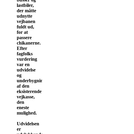
lastbiler,
der måtte
udnytte
vejbanen
fuldt ud,
for at
passere
chikanerne.
Efter
fagfolks
vurdering
var en
udvidelse
og
underbygning
af den
eksisterende
vejkasse,
den
eneste
mulighed.
Udvidelsen
er