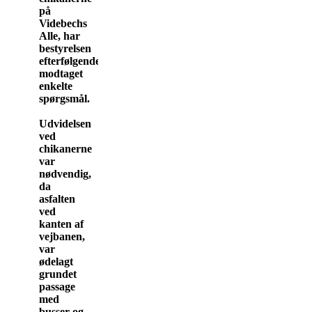
på
Videbechs
Alle, har
bestyrelsen
efterfølgende
modtaget
enkelte
spørgsmål.
Udvidelsen
ved
chikanerne
var
nødvendig,
da
asfalten
ved
kanten af
vejbanen,
var
ødelagt
grundet
passage
med
busser og