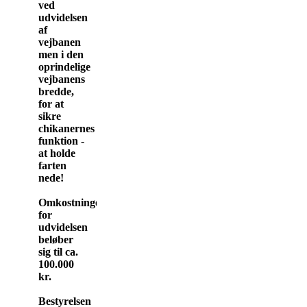
ved
udvidelsen
af
vejbanen
men i den
oprindelige
vejbanens
bredde,
for at
sikre
chikanernes
funktion -
at holde
farten
nede!
Omkostninger
for
udvidelsen
beløber
sig til ca.
100.000
kr.
Bestyrelsen