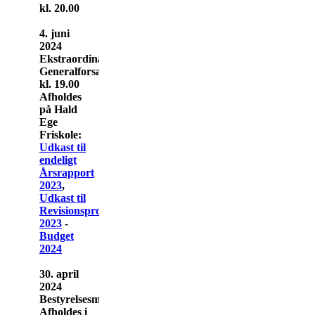
kl. 20.00
4. juni
2024
Ekstraordinær
Generalforsamling
kl. 19.00
Afholdes
på Hald
Ege
Friskole:
Udkast til
endeligt
Årsrapport
2023
,
Udkast til
Revisionsprotokollatet
2023
-
Budget
2024
30. april
2024
Bestyrelsesmøde
Afholdes i