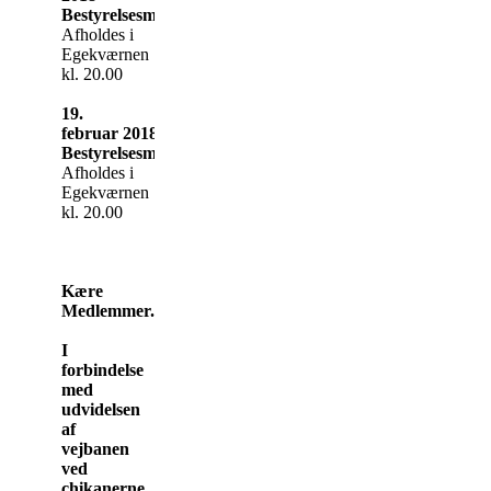
Bestyrelsesmøde
Afholdes i
Egekværnen
kl. 20.00
19.
februar 2018
Bestyrelsesmøde
Afholdes i
Egekværnen
kl. 20.00
Kære
Medlemmer.
I
forbindelse
med
udvidelsen
af
vejbanen
ved
chikanerne