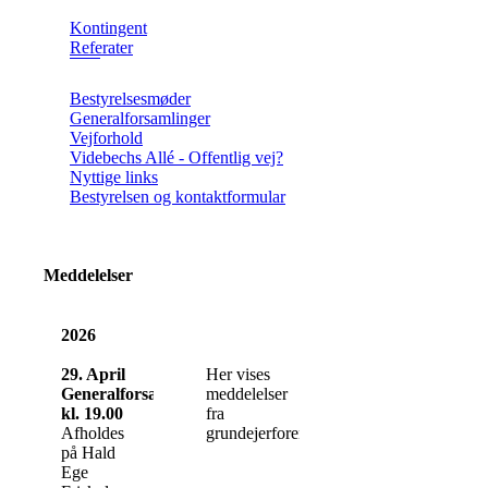
Kontingent
Referater
Bestyrelsesmøder
Generalforsamlinger
Vejforhold
Videbechs Allé - Offentlig vej?
Nyttige links
Bestyrelsen og kontaktformular
Meddelelser
2026
29. April
Her vises
Generalforsamling
meddelelser
kl. 19.00
fra
Afholdes
grundejerforeningen.
på Hald
Ege