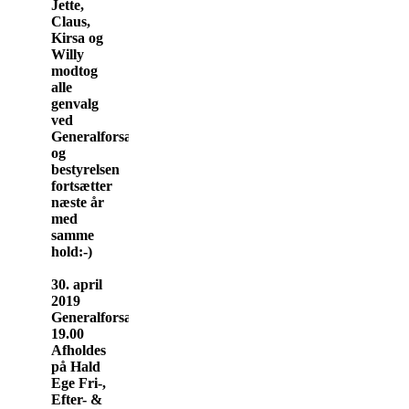
Jette,
Claus,
Kirsa og
Willy
modtog
alle
genvalg
ved
Generalforsamlingen,
og
bestyrelsen
fortsætter
næste år
med
samme
hold:-)
30. april
2019
Generalforsamling kl.
19.00
Afholdes
på Hald
Ege Fri-,
Efter- &