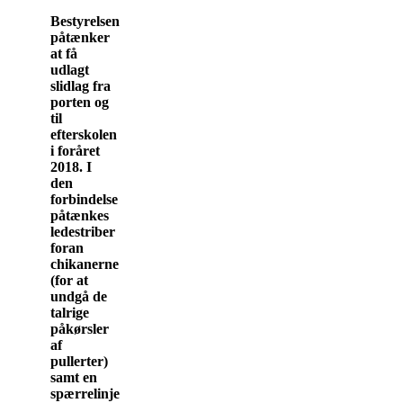
Bestyrelsen
påtænker
at få
udlagt
slidlag fra
porten og
til
efterskolen
i foråret
2018. I
den
forbindelse
påtænkes
ledestriber
foran
chikanerne
(for at
undgå de
talrige
påkørsler
af
pullerter)
samt en
spærrelinje