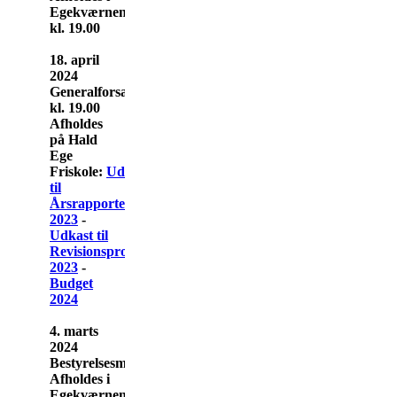
Egekværnen
kl. 19.00
18. april
2024
Generalforsamling
kl. 19.00
Afholdes
på Hald
Ege
Friskole:
Udkast
til
Årsrapporten
2023
-
Udkast til
Revisionsprotokollatet
2023
-
Budget
2024
4. marts
2024
Bestyrelsesmøde
Afholdes i
Egekværnen