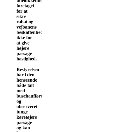
udelukkende
foretaget
for at
sikre
rabat og
vejbanens
beskaffenhed,
ikke for
at give
højere
passage
hastighed.
Bestyrelsen
har i den
henseende
både talt
med
buschauffører
og
observeret
tunge
køretøjers
passage
og kan