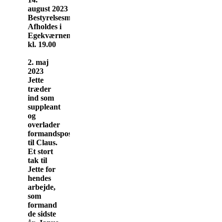
august 2023
Bestyrelsesmøde
Afholdes i
Egekværnen
kl. 19.00
2. maj
2023
Jette
træder
ind som
suppleant
og
overlader
formandsposten
til Claus.
Et stort
tak til
Jette for
hendes
arbejde,
som
formand
de sidste