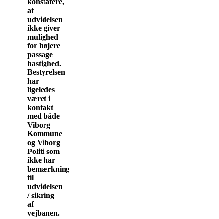
konstatere,
at
udvidelsen
ikke giver
mulighed
for højere
passage
hastighed.
Bestyrelsen
har
ligeledes
været i
kontakt
med både
Viborg
Kommune
og Viborg
Politi som
ikke har
bemærkninger
til
udvidelsen
/ sikring
af
vejbanen.