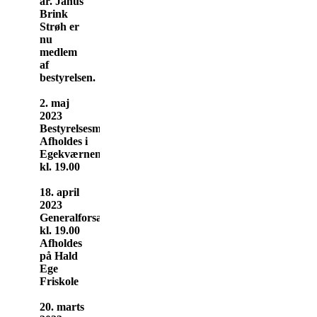
år. Janus
Brink
Strøh er
nu
medlem
af
bestyrelsen.
2. maj
2023
Bestyrelsesmøde
Afholdes i
Egekværnen
kl. 19.00
18. april
2023
Generalforsamling
kl. 19.00
Afholdes
på Hald
Ege
Friskole
20. marts