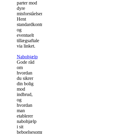
parter mod
dyre
misforståelser.
Hent
standardkontrakten
og
eventuelt
tillægsaftale
via linket.
Nabohjælp
Gode råd
om
hvordan
du sikrer
din bolig
mod
indbrud,
og
hvordan
man
etablerer
nabohjælp
i sit
beboelsesområde.