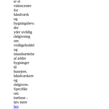
er et
viden
center
for
håndværk
og
bygningsbevaring,
der
yder u
vildig
rådgivning
om
vedligeholdelse
og
istandsættelse
af ældre
bygninger
til
husejere,
håndværkere
og
rådgivere.
Specifikt
om
træhuse -
læs mere
her
.