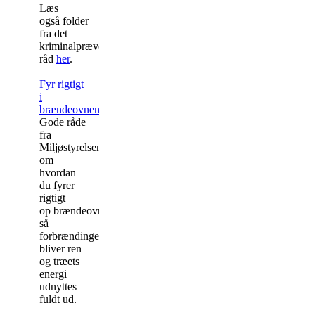
Læs
også folder
fra det
kriminalpræventive
råd
her
.
Fyr rigtigt
i
brændeovnen
Gode råde
fra
Miljøstyrelsen
om
hvordan
du fyrer
rigtigt
op brændeovnen,
så
forbrændingen
bliver ren
og træets
energi
udnyttes
fuldt ud.