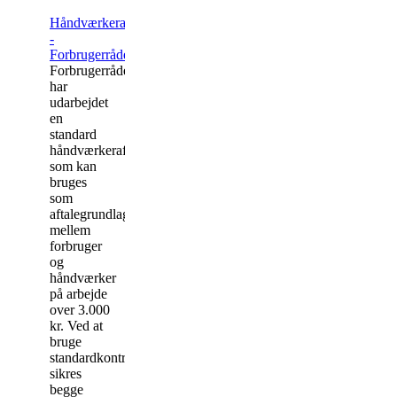
Håndværkeraftale
-
Forbrugerrådet
Forbrugerrådet
har
udarbejdet
en
standard
håndværkeraftale,
som kan
bruges
som
aftalegrundlag
mellem
forbruger
og
håndværker
på arbejde
over 3.000
kr. Ved at
bruge
standardkontrakten
sikres
begge