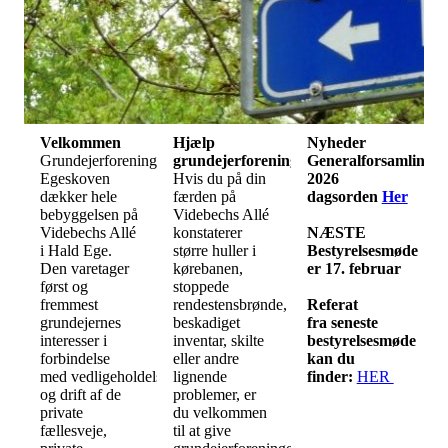
Velkommen
Hjælp
Nyheder
Grundejerforeningen
grundejerforeningen
Generalforsamling
Egeskoven
Hvis du på din
2026
dækker hele
færden på
dagsorden
Her
bebyggelsen på
Videbechs Allé
Videbechs Allé
konstaterer
NÆSTE
i Hald Ege.
større huller i
Bestyrelsesmøde
Den varetager
kørebanen,
er 17. februar
først og
stoppede
fremmest
rendestensbrønde,
Referat
grundejernes
beskadiget
fra seneste
interesser i
inventar, skilte
bestyrelsesmøde
forbindelse
eller andre
kan du
med vedligeholdelse
lignende
finder:
HER
og drift af de
problemer, er
private
du velkommen
fællesveje,
til at give